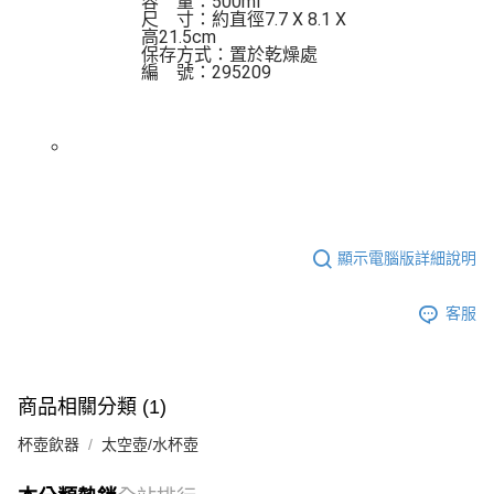
容    量：500ml

尺    寸：約直徑7.7 X 8.1 X 
高21.5cm

保存方式：置於乾燥處 

編    號：295209
顯示電腦版詳細說明
客服
商品相關分類 (1)
杯壺飲器
太空壺/水杯壺