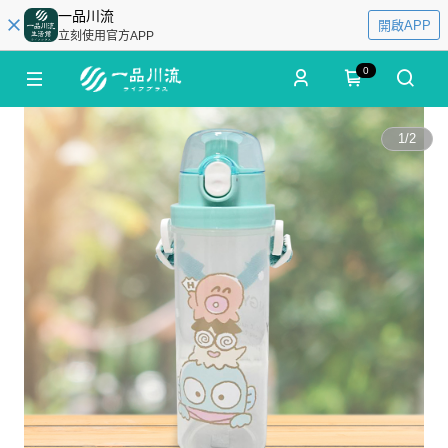
一品川流
開啟APP
立刻使用官方APP
0
1
/
2