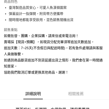
商品特色
6 期 0 利率 每期
NT$44
21家銀行
合作金庫商業銀行
第一商業銀行
臺灣製造品質安心，可愛人魚漢頓圖案
華南商業銀行
彰化商業銀行
12 期 0 利率 每期
NT$22
21家銀行
合作金庫商業銀行
第一商業銀行
彈蓋設計一指彈開，附背帶方便攜帶
上海商業儲蓄銀行
台北富邦商業銀行
華南商業銀行
彰化商業銀行
合作金庫商業銀行
第一商業銀行
超商取貨付款
國泰世華商業銀行
兆豐國際商業銀行
隨時隨地都能享受飲用，混色銷售隨機出貨
上海商業儲蓄銀行
台北富邦商業銀行
華南商業銀行
彰化商業銀行
臺灣中小企業銀行
台中商業銀行
國泰世華商業銀行
兆豐國際商業銀行
LINE Pay
上海商業儲蓄銀行
台北富邦商業銀行
銷售重點
匯豐（台灣）商業銀行
華泰商業銀行
臺灣中小企業銀行
台中商業銀行
國泰世華商業銀行
兆豐國際商業銀行
聯邦商業銀行
遠東國際商業銀行
如需批發、團購、企業採購，請來信或來電洽詢！
匯豐（台灣）商業銀行
華泰商業銀行
Apple Pay
臺灣中小企業銀行
台中商業銀行
元大商業銀行
永豐商業銀行
賣場採【現貨+預購】，如現貨分配完畢須等追加天數追加，
聯邦商業銀行
遠東國際商業銀行
匯豐（台灣）商業銀行
華泰商業銀行
玉山商業銀行
星展（台灣）商業銀行
街口支付
元大商業銀行
永豐商業銀行
追加天數：7~25天(不含假日與配送時間)，若有急件處理請與客服
聯邦商業銀行
遠東國際商業銀行
台新國際商業銀行
中國信託商業銀行
玉山商業銀行
星展（台灣）商業銀行
人員做聯繫，
元大商業銀行
永豐商業銀行
台灣樂天信用卡公司
悠遊付
台新國際商業銀行
中國信託商業銀行
玉山商業銀行
星展（台灣）商業銀行
如遇到商品斷貨追加不到貨延遲出貨之情形，我們會在第一時間通
台灣樂天信用卡公司
台新國際商業銀行
中國信託商業銀行
全盈+PAY
知買家，
台灣樂天信用卡公司
協助我們取消訂單或更換其他商品，謝謝！
AFTEE先享後付
相關說明
【關於「AFTEE先享後付」】
ATM付款
AFTEE先享後付是「在收到商品之後才付款」的支付方式。 讓您購物簡單
詳細說明
相關推薦
便利好安心！
貨到付款
１．簡單：不需註冊會員、不需綁卡、不需儲值。
２．便利：只要手機號碼，簡訊認證，即可結帳。
３．安心：先確認商品／服務後，再付款。