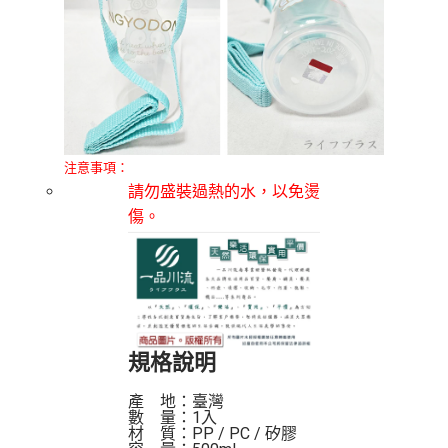
注意事項：
請勿盛裝過熱的水，以免燙
傷。
規格說明
產    地：臺灣

數    量：1入

材    質：PP / PC / 矽膠
