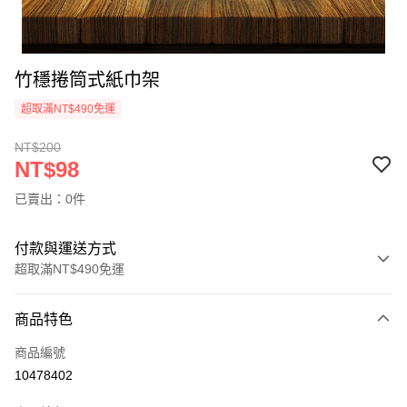
竹穩捲筒式紙巾架
超取滿NT$490免運
NT$200
NT$98
已賣出：0件
付款與運送方式
超取滿NT$490免運
付款方式
商品特色
信用卡一次付款
商品編號
信用卡分期付款
10478402
3 期 0 利率 每期
NT$32
21家銀行