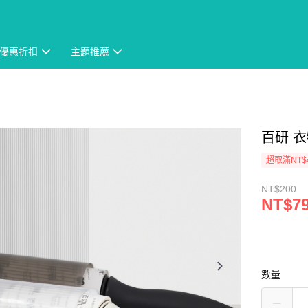
優惠折扣
主題推薦
百研 衣
超取滿NT$
NT$200
NT$7
數量