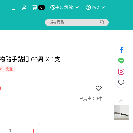
0
中文 (繁體)
TWD
物隨手黏把-60周 X 1支
490免運
9
已賣出：0件