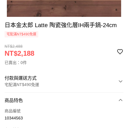
日本金太郎 Latte 陶瓷強化層IH兩手鍋-24cm
宅配滿NT$490免運
NT$2,488
NT$2,188
已賣出：0件
付款與運送方式
宅配滿NT$490免運
付款方式
商品特色
信用卡一次付款
商品編號
信用卡分期付款
10344563
3 期 0 利率 每期
NT$729
21家銀行