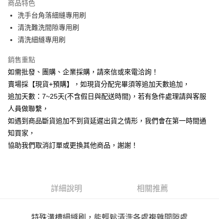
商品特色
6 期 0 利率 每期
NT$13
21家銀行
合作金庫商業銀行
第一商業銀行
洗手台角落細縫專用刷
華南商業銀行
彰化商業銀行
12 期 0 利率 每期
NT$6
21家銀行
合作金庫商業銀行
第一商業銀行
清洗難洗間隙專用刷
上海商業儲蓄銀行
台北富邦商業銀行
華南商業銀行
彰化商業銀行
合作金庫商業銀行
第一商業銀行
超商取貨付款
國泰世華商業銀行
兆豐國際商業銀行
清洗細縫專用刷
上海商業儲蓄銀行
台北富邦商業銀行
華南商業銀行
彰化商業銀行
臺灣中小企業銀行
台中商業銀行
國泰世華商業銀行
兆豐國際商業銀行
LINE Pay
上海商業儲蓄銀行
台北富邦商業銀行
銷售重點
匯豐（台灣）商業銀行
華泰商業銀行
臺灣中小企業銀行
台中商業銀行
國泰世華商業銀行
兆豐國際商業銀行
聯邦商業銀行
遠東國際商業銀行
如需批發、團購、企業採購，請來信或來電洽詢！
匯豐（台灣）商業銀行
華泰商業銀行
Apple Pay
臺灣中小企業銀行
台中商業銀行
元大商業銀行
永豐商業銀行
賣場採【現貨+預購】，如現貨分配完畢須等追加天數追加，
聯邦商業銀行
遠東國際商業銀行
匯豐（台灣）商業銀行
華泰商業銀行
玉山商業銀行
星展（台灣）商業銀行
街口支付
元大商業銀行
永豐商業銀行
追加天數：7~25天(不含假日與配送時間)，若有急件處理請與客服
聯邦商業銀行
遠東國際商業銀行
台新國際商業銀行
中國信託商業銀行
玉山商業銀行
星展（台灣）商業銀行
人員做聯繫，
元大商業銀行
永豐商業銀行
台灣樂天信用卡公司
悠遊付
台新國際商業銀行
中國信託商業銀行
玉山商業銀行
星展（台灣）商業銀行
如遇到商品斷貨追加不到貨延遲出貨之情形，我們會在第一時間通
台灣樂天信用卡公司
台新國際商業銀行
中國信託商業銀行
全盈+PAY
知買家，
台灣樂天信用卡公司
協助我們取消訂單或更換其他商品，謝謝！
AFTEE先享後付
相關說明
【關於「AFTEE先享後付」】
ATM付款
AFTEE先享後付是「在收到商品之後才付款」的支付方式。 讓您購物簡單
詳細說明
相關推薦
便利好安心！
貨到付款
１．簡單：不需註冊會員、不需綁卡、不需儲值。
２．便利：只要手機號碼，簡訊認證，即可結帳。
３．安心：先確認商品／服務後，再付款。
特殊溝槽細縫刷，能輕鬆清洗各處複雜間隙處