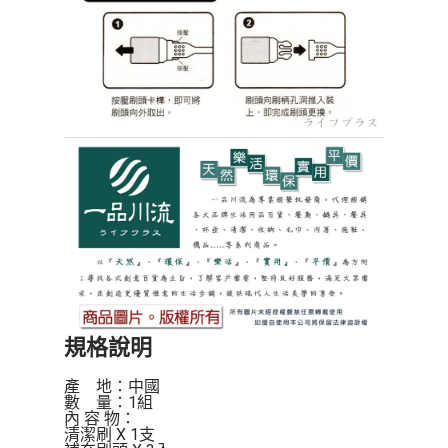
規格說明
產    地：中國

數    量：1組

內 容 物：

清潔刷 X 1支
