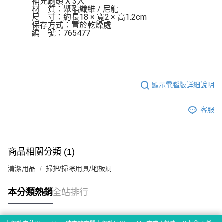
補充刷頭 X 3入

材    質：聚酯纖維 / 尼龍

尺    寸：約長18 × 寬2 × 高1.2cm

保存方式：置於乾燥處

編    號：765477
顯示電腦版詳細說明
客服
商品相關分類 (1)
清潔用品
掃把/掃除用具/地板刷
本分類熱銷
全站排行