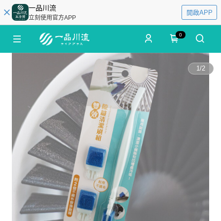
一品川流
開啟APP
立刻使用官方APP
0
1
/
2