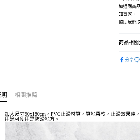
匯豐（
玉山商
悠遊付
元大商
如遇到商
聯邦商
台新國
玉山商
元大商
知買家，
台灣樂
全盈+PAY
台新國
玉山商
協助我們
台灣樂
台新國
AFTEE先
台灣樂
相關說明
【關於「A
商品相關分
ATM付款
AFTEE
便利好安
沐浴/衛浴
貨到付款
１．簡單
分享
２．便利
３．安心
運送方式
【「AFT
１．於結帳
本島宅配1
付」結帳
說明
相關推薦
每筆NT$8
２．訂單
３．收到繳
／ATM／
貨到付款
加大尺寸50x180cm，PVC止滑材質，質地柔軟，止滑效果
※ 請注意
每筆NT$1
用途可使用需防滑地方。
絡購買商品
先享後付
※ 交易是
是否繳費成