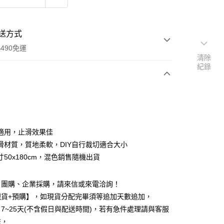
送方式
490免運
清除
紀錄
次付款
期付款
0 利率 每期
NT$59
21家銀行
適用，止滑效果佳
0 利率 每期
NT$29
21家銀行
庫商業銀行
第一商業銀行
滑材質，質地柔軟，DIY自行裁切適合大小
業銀行
彰化商業銀行
 0 利率 每期
NT$14
21家銀行
50x180cm，混色銷售隨機出貨
庫商業銀行
第一商業銀行
業儲蓄銀行
台北富邦商業銀行
業銀行
彰化商業銀行
庫商業銀行
第一商業銀行
華商業銀行
兆豐國際商業銀行
業儲蓄銀行
台北富邦商業銀行
業銀行
彰化商業銀行
、團購、企業採購，請來信或來電洽詢！
小企業銀行
台中商業銀行
華商業銀行
兆豐國際商業銀行
業儲蓄銀行
台北富邦商業銀行
台灣）商業銀行
華泰商業銀行
現貨+預購】，如現貨分配完畢須等追加天數追加，
小企業銀行
台中商業銀行
華商業銀行
兆豐國際商業銀行
業銀行
遠東國際商業銀行
7~25天(不含假日與配送時間)，若有急件處理請與客服
台灣）商業銀行
華泰商業銀行
小企業銀行
台中商業銀行
業銀行
永豐商業銀行
業銀行
遠東國際商業銀行
繫，