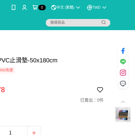
0
中文 (繁體)
TWD
VC止滑墊-50x180cm
490免運
78
已賣出：0件