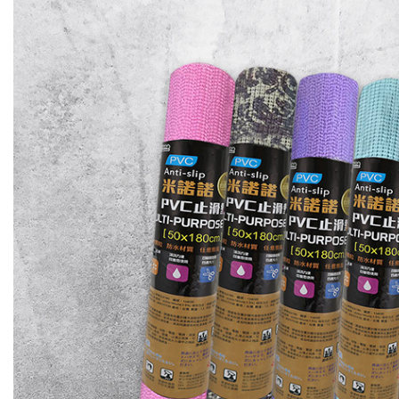
付客戶支
【注意事
１．透過由
交易，需
求債權轉
２．關於
https://aft
３．未成
「AFTE
任。
４．使用「
即時審查
結果請求
５．嚴禁
形，恩沛
動。