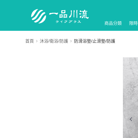
商品分類
限時
首頁
沐浴/衛浴/防護
防滑浴墊/止滑墊/防護