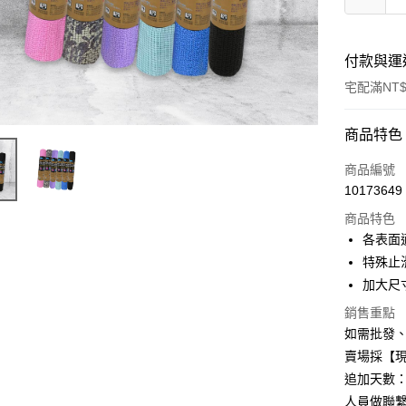
付款與運
宅配滿NT$
付款方式
商品特色
信用卡一
商品編號
10173649
信用卡分
商品特色
3 期 
各表面
6 期 
合作金
特殊止
華南商
12 期
加大尺寸
合作金
上海商
華南商
合作金
銷售重點
LINE Pay
國泰世
上海商
華南商
如需批發
臺灣中
國泰世
Apple Pay
上海商
匯豐（
賣場採【
臺灣中
國泰世
聯邦商
追加天數：
匯豐（
街口支付
臺灣中
元大商
聯邦商
人員做聯