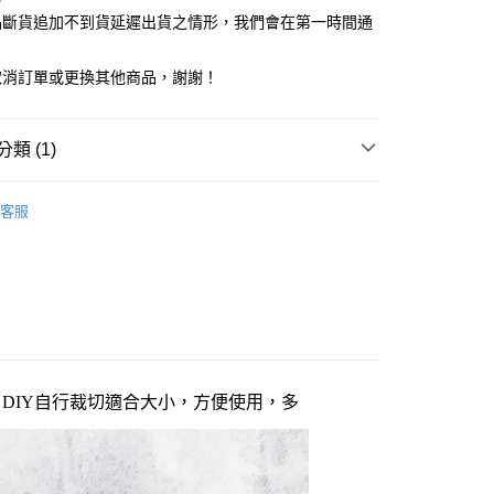
台灣）商業銀行
華泰商業銀行
業銀行
星展（台灣）商業銀行
業銀行
永豐商業銀行
品斷貨追加不到貨延遲出貨之情形，我們會在第一時間通
業銀行
遠東國際商業銀行
際商業銀行
中國信託商業銀行
業銀行
星展（台灣）商業銀行
業銀行
永豐商業銀行
天信用卡公司
際商業銀行
中國信託商業銀行
業銀行
星展（台灣）商業銀行
取消訂單或更換其他商品，謝謝！
天信用卡公司
際商業銀行
中國信託商業銀行
享後付
天信用卡公司
FTEE先享後付」】
類 (1)
先享後付是「在收到商品之後才付款」的支付方式。 讓您購物簡單
心！
/防護
防滑浴墊/止滑墊/防護
：不需註冊會員、不需綁卡、不需儲值。
客服
：只要手機號碼，簡訊認證，即可結帳。
：先確認商品／服務後，再付款。
EE先享後付」結帳流程】
方式選擇「AFTEE先享後付」後，將跳轉至「AFTEE先享後
~2天後到
頁面，進行簡訊認證並確認金額後，即可完成結帳。
0，滿NT$490(含以上)免運費
成立數日內，您將收到繳費通知簡訊。
費通知簡訊後14天內，點擊此簡訊中的連結，可透過四大超商
網路銀行／等多元方式進行付款，方視為交易完成。
佳，DIY自行裁切適合大小，方便使用，多
：結帳手續完成當下不需立刻繳費，但若您需要取消訂單，請聯
50，滿NT$3,000(含以上)免運費
的店家。未經商家同意取消之訂單仍視為有效，需透過AFTEE
繳納相關費用。
否成功請以「AFTEE先享後付 」之結帳頁面顯示為準，若有關於
功／繳費後需取消欲退款等相關疑問，請聯繫「AFTEE先享後