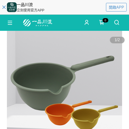
一品川流
開啟APP
立刻使用官方APP
0
1
/
2