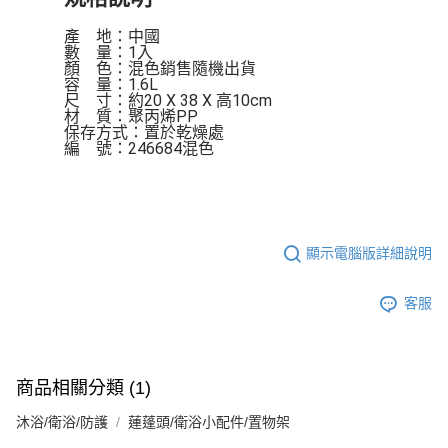
產    地：中國

數    量：1入

顏    色：混色銷售隨機出貨

容    量：1.6L

尺    寸：約20 X 38 X 高10cm

材    質：聚丙烯PP

保存方式：置於乾燥處 

編    號：246684混色
顯示電腦版詳細說明
客服
商品相關分類 (1)
沐浴/衛浴/防護
蓮蓬頭/衛浴小配件/置物架