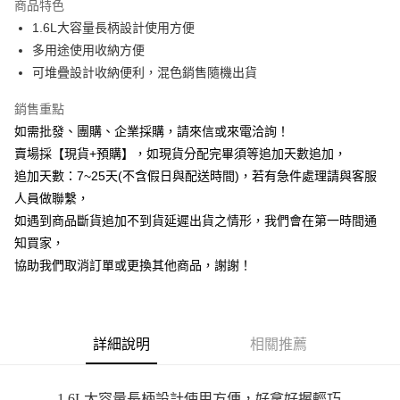
商品特色
6 期 0 利率 每期
NT$9
21家銀行
合作金庫商業銀行
第一商業銀行
1.6L大容量長柄設計使用方便
華南商業銀行
彰化商業銀行
12 期 0 利率 每期
NT$4
21家銀行
合作金庫商業銀行
第一商業銀行
多用途使用收納方便
上海商業儲蓄銀行
台北富邦商業銀行
華南商業銀行
彰化商業銀行
合作金庫商業銀行
第一商業銀行
超商取貨付款
國泰世華商業銀行
兆豐國際商業銀行
可堆疊設計收納便利，混色銷售隨機出貨
上海商業儲蓄銀行
台北富邦商業銀行
華南商業銀行
彰化商業銀行
臺灣中小企業銀行
台中商業銀行
國泰世華商業銀行
兆豐國際商業銀行
LINE Pay
上海商業儲蓄銀行
台北富邦商業銀行
銷售重點
匯豐（台灣）商業銀行
華泰商業銀行
臺灣中小企業銀行
台中商業銀行
國泰世華商業銀行
兆豐國際商業銀行
聯邦商業銀行
遠東國際商業銀行
如需批發、團購、企業採購，請來信或來電洽詢！
匯豐（台灣）商業銀行
華泰商業銀行
Apple Pay
臺灣中小企業銀行
台中商業銀行
元大商業銀行
永豐商業銀行
賣場採【現貨+預購】，如現貨分配完畢須等追加天數追加，
聯邦商業銀行
遠東國際商業銀行
匯豐（台灣）商業銀行
華泰商業銀行
玉山商業銀行
星展（台灣）商業銀行
街口支付
元大商業銀行
永豐商業銀行
追加天數：7~25天(不含假日與配送時間)，若有急件處理請與客服
聯邦商業銀行
遠東國際商業銀行
台新國際商業銀行
中國信託商業銀行
玉山商業銀行
星展（台灣）商業銀行
人員做聯繫，
元大商業銀行
永豐商業銀行
台灣樂天信用卡公司
悠遊付
台新國際商業銀行
中國信託商業銀行
玉山商業銀行
星展（台灣）商業銀行
如遇到商品斷貨追加不到貨延遲出貨之情形，我們會在第一時間通
台灣樂天信用卡公司
台新國際商業銀行
中國信託商業銀行
全盈+PAY
知買家，
台灣樂天信用卡公司
協助我們取消訂單或更換其他商品，謝謝！
AFTEE先享後付
相關說明
【關於「AFTEE先享後付」】
ATM付款
AFTEE先享後付是「在收到商品之後才付款」的支付方式。 讓您購物簡單
詳細說明
相關推薦
便利好安心！
貨到付款
１．簡單：不需註冊會員、不需綁卡、不需儲值。
２．便利：只要手機號碼，簡訊認證，即可結帳。
３．安心：先確認商品／服務後，再付款。
1.6L大容量長柄設計使用方便
，好拿好握輕巧