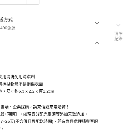
送方式
490免運
清除
紀錄
次付款
期付款
0 利率 每期
NT$29
21家銀行
使用清洗免用清潔劑
0 利率 每期
NT$14
21家銀行
庫商業銀行
第一商業銀行
質擦拭物體不易損傷表面
業銀行
彰化商業銀行
 0 利率 每期
NT$7
21家銀行
尺寸約6.3 x 2.2 x 厚1.2cm
庫商業銀行
第一商業銀行
業儲蓄銀行
台北富邦商業銀行
業銀行
彰化商業銀行
庫商業銀行
第一商業銀行
付款
華商業銀行
兆豐國際商業銀行
業儲蓄銀行
台北富邦商業銀行
業銀行
彰化商業銀行
、團購、企業採購，請來信或來電洽詢！
小企業銀行
台中商業銀行
華商業銀行
兆豐國際商業銀行
業儲蓄銀行
台北富邦商業銀行
台灣）商業銀行
華泰商業銀行
現貨+預購】，如現貨分配完畢須等追加天數追加，
小企業銀行
台中商業銀行
華商業銀行
兆豐國際商業銀行
業銀行
遠東國際商業銀行
7~25天(不含假日與配送時間)，若有急件處理請與客服
台灣）商業銀行
華泰商業銀行
小企業銀行
台中商業銀行
業銀行
永豐商業銀行
業銀行
遠東國際商業銀行
繫，