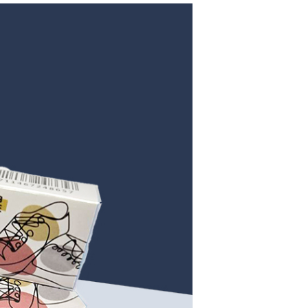
家取貨
否成功請以「AFTEE先享後付 」之結帳頁面顯示為準，若有關於
功／繳費後需取消欲退款等相關疑問，請聯繫「AFTEE先享後
0，滿NT$490(含以上)免運費
援中心」
https://netprotections.freshdesk.com/support/home
貨付款三天
項】
0，滿NT$490(含以上)免運費
恩沛科技股份有限公司提供之「AFTEE先享後付」服務完成之
依本服務之必要範圍內提供個人資料，並將交易相關給付款項請
島取貨付款
讓予恩沛科技股份有限公司。
個人資料處理事宜，請瀏覽以下網址：
00，滿NT$1,000(含以上)免運費
ee.tw/terms/#terms3
年的使用者請事先徵得法定代理人或監護人之同意方可使用
1取貨
E先享後付」，若未經同意申辦者引起之損失，本公司不負相關責
0，滿NT$490(含以上)免運費
AFTEE先享後付」時，將依據個別帳號之用戶狀況，依本公司
~2天後到
核予不同之上限額度；若仍有額度不足之情形，本公司將視審查
用戶進行身份認證。
0，滿NT$490(含以上)免運費
一人註冊多個帳號或使用他人資訊註冊。若發現惡意使用之情
科技股份有限公司將有權停止該用戶之使用額度並採取法律行
50，滿NT$3,000(含以上)免運費