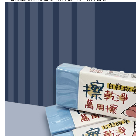
付款後全
※ 交易是
是否繳費成
每筆NT$6
付客戶支
7-11取
【注意事
每筆NT$6
１．透過由
交易，需
7-11離
求債權轉
２．關於
每筆NT$1
https://aft
３．未成
付款後7-1
「AFTE
每筆NT$6
任。
４．使用「
本島宅配1
即時審查
結果請求
每筆NT$8
５．嚴禁
形，恩沛
貨到付款
動。
每筆NT$1