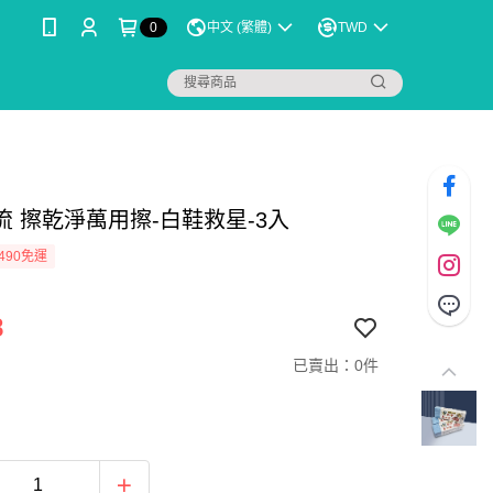
0
中文 (繁體)
TWD
流 擦乾淨萬用擦-白鞋救星-3入
490免運
8
已賣出：0件