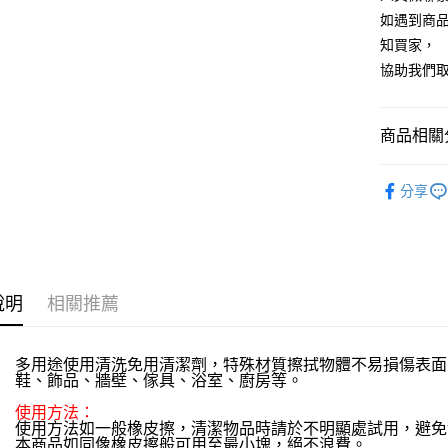
匯豐（
玉山商
街口支付
元大商
如遇到商
聯邦商
台新國
玉山商
元大商
知買家，
台灣樂
悠遊付
台新國
玉山商
協助我們
台灣樂
台新國
全盈+PAY
台灣樂
AFTEE先
商品相關分
相關說明
【關於「A
清潔用品
ATM付款
AFTEE
分享
便利好安
貨到付款
１．簡單
２．便利
３．安心
運送方式
【「AFT
說明
相關推薦
１．於結帳
全家取貨
付」結帳
每筆NT$6
２．訂單
多用途使用清洗免用清潔劑，特殊材質擦拭物體不易損傷表面
３．收到繳
鞋、飾品、牆壁、傢具、浴室、廚房等。
／ATM／
全家離島
※ 請注意
每筆NT$1
使用方法：
絡購買商品
使用方法如一般橡皮擦，清潔物品時請於不明顯處試用，避免
先享後付
本商品如同像橡皮擦般可用至最小塊，絕不浪費。