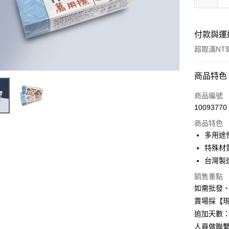
付款與運
超取滿NT$
付款方式
商品特色
信用卡一
商品編號
10093770
信用卡分
商品特色
3 期 
多用途
6 期 
合作金
特殊材
華南商
12 期
台灣製造，
合作金
上海商
華南商
合作金
銷售重點
超商取貨
國泰世
上海商
華南商
如需批發
臺灣中
國泰世
LINE Pay
上海商
匯豐（
賣場採【
臺灣中
國泰世
聯邦商
追加天數：
匯豐（
Apple Pay
臺灣中
元大商
聯邦商
人員做聯