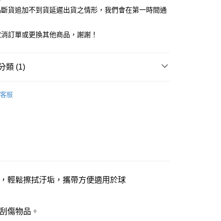
台灣）商業銀行
華泰商業銀行
業銀行
星展（台灣）商業銀行
業銀行
永豐商業銀行
品斷貨追加不到貨延遲出貨之情形，我們會在第一時間通
業銀行
遠東國際商業銀行
際商業銀行
中國信託商業銀行
業銀行
星展（台灣）商業銀行
業銀行
永豐商業銀行
天信用卡公司
際商業銀行
中國信託商業銀行
業銀行
星展（台灣）商業銀行
取消訂單或更換其他商品，謝謝！
天信用卡公司
際商業銀行
中國信託商業銀行
天信用卡公司
享後付
類 (1)
FTEE先享後付」】
洗杯刷/鍋刷/清潔刷
先享後付是「在收到商品之後才付款」的支付方式。 讓您購物簡單
客服
心！
：不需註冊會員、不需綁卡、不需儲值。
：只要手機號碼，簡訊認證，即可結帳。
：先確認商品／服務後，再付款。
EE先享後付」結帳流程】
方式選擇「AFTEE先享後付」後，將跳轉至「AFTEE先享後
付款三天後到
頁面，進行簡訊認證並確認金額後，即可完成結帳。
0，滿NT$490(含以上)免運費
成立數日內，您將收到繳費通知簡訊。
，輕鬆擦拭汙垢，攜帶方便適用於球
費通知簡訊後14天內，點擊此簡訊中的連結，可透過四大超商
網路銀行／等多元方式進行付款，方視為交易完成。
取貨付款
：結帳手續完成當下不需立刻繳費，但若您需要取消訂單，請聯
00，滿NT$1,000(含以上)免運費
的店家。未經商家同意取消之訂單仍視為有效，需透過AFTEE
刮傷物品
。
繳納相關費用。