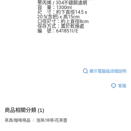
聚丙烯 / 304不鏽鋼濾網

容    量：1300ml

尺    寸：約下直徑14.5 x 
20.5(含把) x 高15cm

口徑尺寸：約上直徑8cm

保存方式：置於乾燥處 

編    號：641851I/E
顯示電腦版詳細說明
客服
商品相關分類 (1)
茶具/咖啡用品
泡茶/沖茶/花茶壺