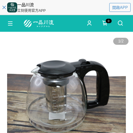
一品川流
開啟APP
立刻使用官方APP
0
1
/
2