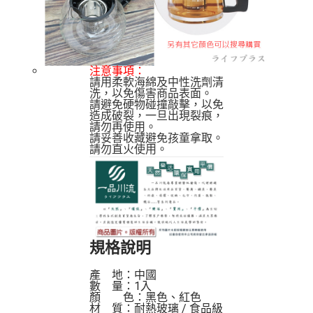
注意事項：
請用柔軟海綿及中性洗劑清
洗，以免傷害商品表面。 
請避免硬物碰撞敲擊，以免
造成破裂，一旦出現裂痕，
請勿再使用。
請妥善收藏避免孩童拿取。
請勿直火使用。
規格說明
產    地：中國

數    量：1入

顏　　色：黑色、紅色

材    質：耐熱玻璃 / 食品級