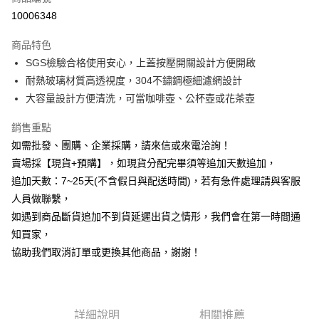
信用卡分期付款
10006348
3 期 0 利率 每期
NT$96
21家銀行
商品特色
6 期 0 利率 每期
NT$48
21家銀行
合作金庫商業銀行
第一商業銀行
SGS檢驗合格使用安心，上蓋按壓開關設計方便開啟
華南商業銀行
彰化商業銀行
12 期 0 利率 每期
NT$24
21家銀行
合作金庫商業銀行
第一商業銀行
耐熱玻璃材質高透視度，304不鏽鋼極細濾網設計
上海商業儲蓄銀行
台北富邦商業銀行
華南商業銀行
彰化商業銀行
合作金庫商業銀行
第一商業銀行
LINE Pay
國泰世華商業銀行
兆豐國際商業銀行
大容量設計方便清洗，可當咖啡壺、公杯壺或花茶壺
上海商業儲蓄銀行
台北富邦商業銀行
華南商業銀行
彰化商業銀行
臺灣中小企業銀行
台中商業銀行
國泰世華商業銀行
兆豐國際商業銀行
Apple Pay
上海商業儲蓄銀行
台北富邦商業銀行
銷售重點
匯豐（台灣）商業銀行
華泰商業銀行
臺灣中小企業銀行
台中商業銀行
國泰世華商業銀行
兆豐國際商業銀行
聯邦商業銀行
遠東國際商業銀行
如需批發、團購、企業採購，請來信或來電洽詢！
匯豐（台灣）商業銀行
華泰商業銀行
街口支付
臺灣中小企業銀行
台中商業銀行
元大商業銀行
永豐商業銀行
賣場採【現貨+預購】，如現貨分配完畢須等追加天數追加，
聯邦商業銀行
遠東國際商業銀行
匯豐（台灣）商業銀行
華泰商業銀行
玉山商業銀行
星展（台灣）商業銀行
悠遊付
元大商業銀行
永豐商業銀行
追加天數：7~25天(不含假日與配送時間)，若有急件處理請與客服
聯邦商業銀行
遠東國際商業銀行
台新國際商業銀行
中國信託商業銀行
玉山商業銀行
星展（台灣）商業銀行
人員做聯繫，
元大商業銀行
永豐商業銀行
台灣樂天信用卡公司
全盈+PAY
台新國際商業銀行
中國信託商業銀行
玉山商業銀行
星展（台灣）商業銀行
如遇到商品斷貨追加不到貨延遲出貨之情形，我們會在第一時間通
台灣樂天信用卡公司
台新國際商業銀行
中國信託商業銀行
AFTEE先享後付
知買家，
台灣樂天信用卡公司
相關說明
協助我們取消訂單或更換其他商品，謝謝！
【關於「AFTEE先享後付」】
ATM付款
AFTEE先享後付是「在收到商品之後才付款」的支付方式。 讓您購物簡單
便利好安心！
貨到付款
１．簡單：不需註冊會員、不需綁卡、不需儲值。
２．便利：只要手機號碼，簡訊認證，即可結帳。
詳細說明
相關推薦